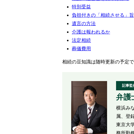
特別受益
負担付きの「相続させる」旨
遺言の方法
介護は報われるか
法定相続
葬儀費用
相続の豆知識は随時更新の予定で
記事監
弁護
横浜み
属、登録
東京大学
務所勤務